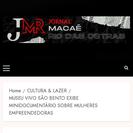
Skip
to
content
Primary
Menu
Home
CULTURA & LAZER
MUSEU VIVO SÃO BENTO EXIBE
MINIDOCUMENTÁRIO SOBRE MULHERES
EMPREENDEDORAS