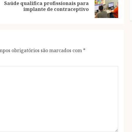
Saúde qualifica profissionais para
Previous
Next
implante de contraceptivo
post:
post:
mpos obrigatórios são marcados com
*