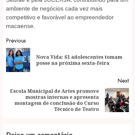
ambiente de negócios cada vez mais
competitivo e favorável ao empreendedor
macaense.
Post
Previous
navigation
Nova Vida: 61 adolescentes tomam
Pr
posse na próxima sexta-feira
po
Next
Escola Municipal de Artes promove
mostras internas e apresenta
Next
montagem de conclusão do Curso
post:
Técnico de Teatro
Deixe um comentário