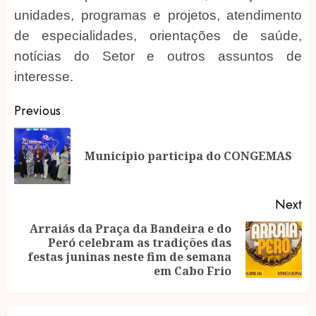
unidades, programas e projetos, atendimento
de especialidades, orientações de saúde,
notícias do Setor e outros assuntos de
interesse.
Post
Previous
navigation
Pr
Município participa do CONGEMAS
po
Next
Arraiás da Praça da Bandeira e do
Peró celebram as tradições das
Next
festas juninas neste fim de semana
post:
em Cabo Frio