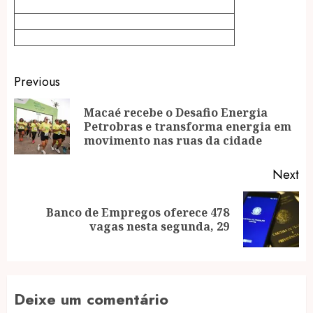
Post
Previous
navigation
Macaé recebe o Desafio Energia
Pr
Petrobras e transforma energia em
po
movimento nas ruas da cidade
Next
Banco de Empregos oferece 478
Next
vagas nesta segunda, 29
post:
Deixe um comentário