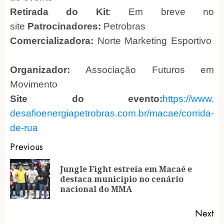
Retirada do Kit
: Em breve no
site
Patrocinadores:
Petrobras
Comercializadora:
Norte Marketing Esportivo
Organizador:
Associação Futuros em
Movimento
Site do evento:
https://www.
desafioenergiapetrobras.com.
br/macae/corrida-
de-rua
Post
Previous
navigation
Jungle Fight estreia em Macaé e
Pr
destaca município no cenário
po
nacional do MMA
Next