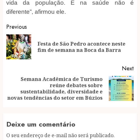
vida da população. E na saúde não é
diferente”, afirmou ele.
Post
Previous
navigation
Festa de São Pedro acontece neste
Pr
fim de semana na Boca da Barra
po
Next
Semana Acadêmica de Turismo
reúne debates sobre
Next
sustentabilidade, diversidade e
post:
novas tendências do setor em Búzios
Deixe um comentário
O seu endereço de e-mail não será publicado.