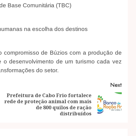
 de Base Comunitária (TBC)
humanas na escolha dos destinos
o compromisso de Búzios com a produção de
l e o desenvolvimento de um turismo cada vez
ransformações do setor.
Next
Prefeitura de Cabo Frio fortalece
rede de proteção animal com mais
Previous
Next
de 800 quilos de ração
post:
post:
distribuídos