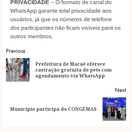
PRIVACIDADE
– O formato de canal do
WhatsApp garante total privacidade aos
usuários, já que os números de telefone
dos participantes não ficam visíveis para os
outros membros.
Post
Previous
navigation
Prefeitura de Macaé oferece
Pr
castração gratuita de pets com
po
agendamento via WhatsApp
Next
Next
Município participa do CONGEMAS
post: