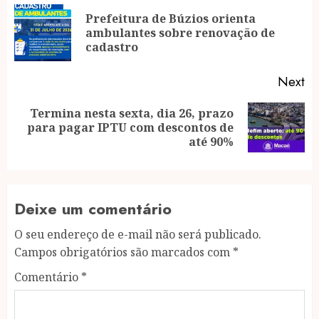
navigation
Prefeitura de Búzios orienta
Pr
ambulantes sobre renovação de
po
cadastro
Next
Termina nesta sexta, dia 26, prazo
Next
para pagar IPTU com descontos de
post:
até 90%
Deixe um comentário
O seu endereço de e-mail não será publicado.
Campos obrigatórios são marcados com
*
Comentário
*