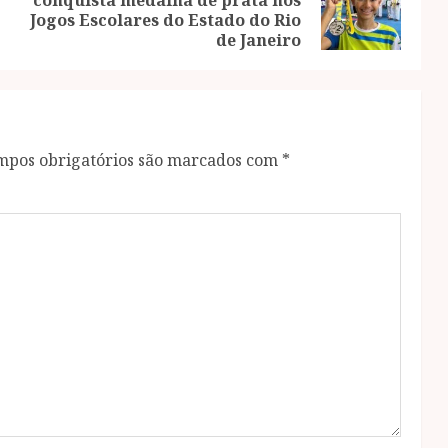
Previous
Next
Jogos Escolares do Estado do Rio
post:
post:
de Janeiro
mpos obrigatórios são marcados com
*