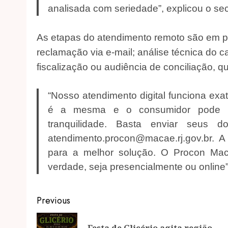
analisada com seriedade”, explicou o sec
As etapas do atendimento remoto são em pri
reclamação via e-mail; análise técnica do
fiscalização ou audiência de conciliação, 
“Nosso atendimento digital funciona exa
é a mesma e o consumidor pode r
tranquilidade. Basta enviar seus 
atendimento.procon@macae.rj.gov.br. 
para a melhor solução. O Procon Mac
verdade, seja presencialmente ou online”,
Post
Previous
navigation
Festa de Glicério agita região