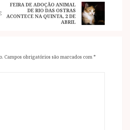
FEIRA DE ADOÇÃO ANIMAL
DE RIO DAS OSTRAS
Previous
Next
E
ACONTECE NA QUINTA, 2 DE
post:
post:
ABRIL
o.
Campos obrigatórios são marcados com
*