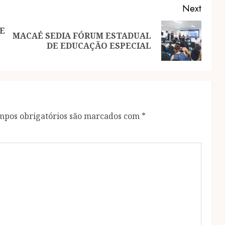
Next
E
MACAÉ SEDIA FÓRUM ESTADUAL
Previous
Next
DE EDUCAÇÃO ESPECIAL
post:
post:
mpos obrigatórios são marcados com
*