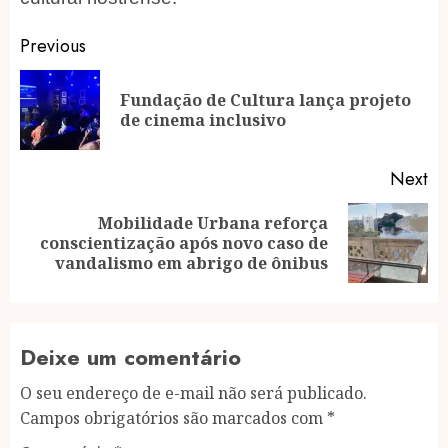
Post
Previous
navigation
Fundação de Cultura lança projeto
Pr
de cinema inclusivo
po
Next
Mobilidade Urbana reforça
Next
conscientização após novo caso de
post:
vandalismo em abrigo de ônibus
Deixe um comentário
O seu endereço de e-mail não será publicado.
Campos obrigatórios são marcados com
*