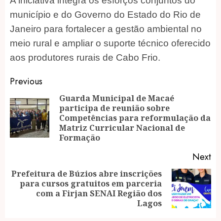
A iniciativa integra os esforços conjuntos do
município e do Governo do Estado do Rio de
Janeiro para fortalecer a gestão ambiental no
meio rural e ampliar o suporte técnico oferecido
aos produtores rurais de Cabo Frio.
Post
Previous
navigation
Guarda Municipal de Macaé
participa de reunião sobre
Pr
Competências para reformulação da
po
Matriz Curricular Nacional de
Formação
Next
Prefeitura de Búzios abre inscrições
para cursos gratuitos em parceria
Next
com a Firjan SENAI Região dos
post:
Lagos